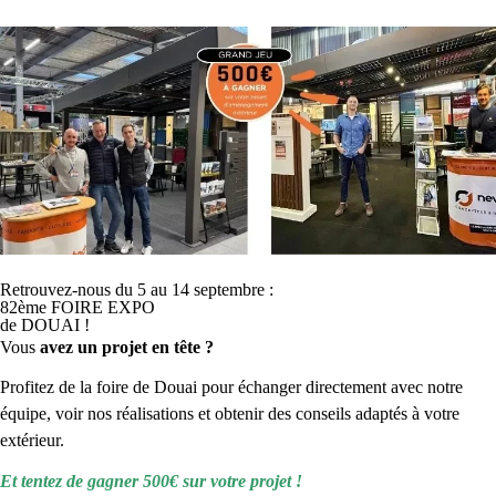
Établissements
scolaires
Vous dirigez un établissement scolaire
– école, collège ou
lycée
? Vous souhaitez protéger élèves et professeurs des
Retrouvez-nous du 5 au 14 septembre :
aléas climatiques grâce à un préau scolaire de qualité ? Vous
82ème FOIRE EXPO
avez pour ambition de valoriser votre établissement scolaire
de DOUAI !
en garantissant une harmonie architecturale soignée ?
Vous
avez un projet en tête ?
Newtech pro
vous accompagne avec des prestations adaptées
à vos besoins !
Profitez de la foire de Douai pour échanger directement avec notre
équipe, voir nos réalisations et obtenir des conseils adaptés à votre
Prendre rendez-vous
extérieur.
Et tentez de gagner 500€ sur votre projet !
Consultez notre brochure