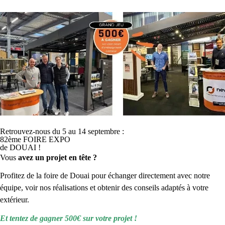
Installation complète : Portail,
Clôture & Carport à Bailleul
Expertise :
Portail,
Clôture,
Retrouvez-nous du 5 au 14 septembre :
82ème FOIRE EXPO
de DOUAI !
Carport
Vous
avez un projet en tête ?
Ville
Profitez de la foire de Douai pour échanger directement avec notre
d'interventi
équipe, voir nos réalisations et obtenir des conseils adaptés à votre
extérieur.
on:
Bailleul
Et tentez de gagner 500€ sur votre projet !
Nos clients de Bailleul