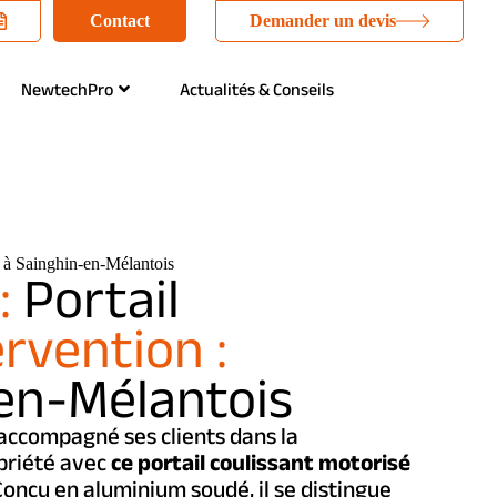
Contact
Demander un devis
NewtechPro
Actualités & Conseils
nt à Sainghin-en-Mélantois
:
Portail
ervention :
en-Mélantois
ccompagné ses clients dans la
opriété avec
ce portail coulissant motorisé
 Conçu en aluminium soudé, il se distingue