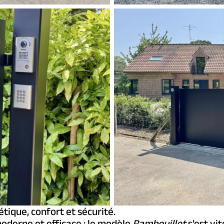
étique, confort et sécurité.
moderne et efficace : le modèle
Rambouillet
s’est vi