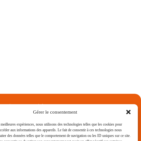
rez les autres entités
factory
Gérer le consentement
arport Aluminium
rtail Aluminium
s meilleures expériences, nous utilisons des technologies telles que les cookies pour
accéder aux informations des appareils. Le fait de consentir à ces technologies nous
Demander un devis
raiter des données telles que le comportement de navigation ou les ID uniques sur ce site.