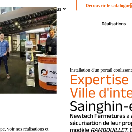
Découvrir le catalogue
ties
Qui sommes-nous
Réalisations
Installation d'un portail coulissa
Expertise 
Ville d'int
Sainghin-
Newtech Fermetures a a
sécurisation de leur pr
modèle
RAMBOUILLET
.
e, voir nos réalisations et