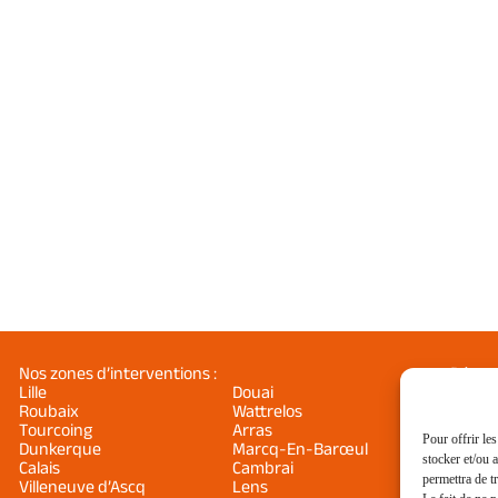
Nos zones d’interventions :
Découv
d’Euro
Lille
Douai
Euroc
Europo
Roubaix
Wattrelos
Tourcoing
Arras
Pour offrir le
Dunkerque
Marcq-En-Barœul
stocker et/ou 
Calais
Cambrai
permettra de t
Villeneuve d’Ascq
Lens