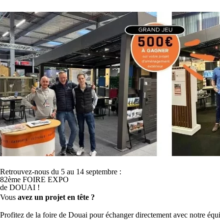
Produits
Services & Garan
Catégorie
Conseils
Conseils
Installer un portail en Wallonie (Tournai, Mons) :
Retrouvez-nous du 5 au 14 septembre :
faut-il un permis ?
82ème FOIRE EXPO
de DOUAI !
Vous
avez un projet en tête ?
Profitez de la foire de Douai pour échanger directement avec notre équip