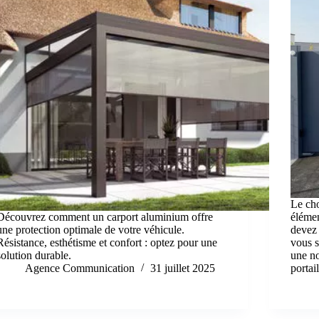
Le cho
Découvrez comment un carport aluminium offre
élémen
une protection optimale de votre véhicule.
devez 
Résistance, esthétisme et confort : optez pour une
vous s
solution durable.
une no
Agence Communication
31 juillet 2025
porta