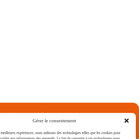
rez les autres entités
factory
Gérer le consentement
arport Aluminium
rtail Aluminium
s meilleures expériences, nous utilisons des technologies telles que les cookies pour
accéder aux informations des appareils. Le fait de consentir à ces technologies nous