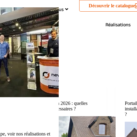
Découvrir le catalogue
ties
Qui sommes-nous
Réalisations
Conseils
Installer un portail en France en 2026 : quelles
Portai
autorisations sont vraiment nécessaires ?
instal
?
e, voir nos réalisations et